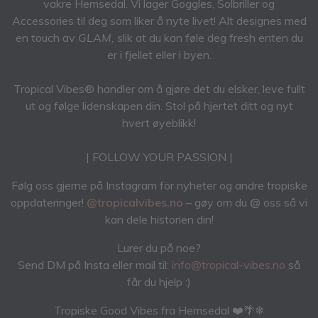
vakre Hemsedal. Vi lager Goggles, Solbriller og
Accessories til deg som liker å nyte livet! Alt designes med
en touch av
GLAM,
slik at du kan føle deg fresh enten du
er i fjellet eller i byen.
Tropical Vibes® handler om å gjøre det du elsker, leve fullt
ut og følge lidenskapen din. Stol på hjertet ditt og nyt
hvert øyeblikk!
| FOLLOW YOUR PASSION |
Følg oss gjerne på Instagram for nyheter og andre tropiske
oppdateringer!
@tropicalvibes.no
– gøy om du
@
oss så vi
kan dele historien din!
Lurer du på noe?
Send DM på Insta eller mail til:
info@tropical-vibes.no
så
får du hjelp :)
Tropiske Good Vibes fra Hemsedal ❤️🌴❄