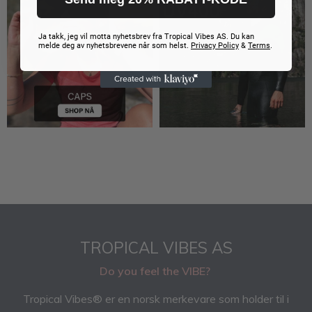
Ja takk, jeg vil motta nyhetsbrev fra Tropical Vibes AS. Du kan
melde deg av nyhetsbrevene når som helst.
Privacy Policy
&
Terms
.
TROPICAL VIBES AS
Do you feel the VIBE?
Tropical Vibes® er en norsk merkevare som holder til i