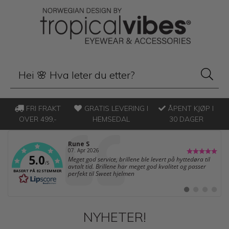
FRI FRAKT
GRATIS LEVERING I
ÅPENT KJØP I
OVER 499,-
HEMSEDAL
30 DAGER
Forfatter:
Rune S
Dato:
07. Apr 2026
5.0
Tekst:
Meget god service, brillene ble levert på hyttedøra til
/5
avtalt tid. Brillene har meget god kvalitet og passer
BASERT PÅ 82 STEMMER
perfekt til Sweet hjelmen
Bytt
Bytt
Bytt
Bytt
til
til
til
til
#
#
#
#
testimonial
testimonial
testimonia
testimo
NYHETER!