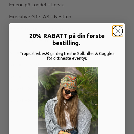
Fruene på Landet - Larvik
Executive Gifts AS - Nesttun
B.Y.E Stavanger - Stavanger
20% RABATT på din første
Buster & Co - Randaberg
bestilling.
Strada - Lillehammer Sentrum
Tropical Vibes® gir deg freshe Solbriller & Goggles
for ditt neste eventyr.
Cicelia - Oppdal
Cicelia - Melhus
Utsøkt - Svolvær
Utsøkt - Sortland