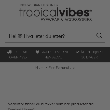
FRI FRAKT
GRATIS LEVERING I
ÅPENT KJØP I
OVER 499,-
HEMSEDAL
30 DAGER
Hjem
Finn Forhandlere
Nedenfor finner du butikker som har produkter fra
Tropical Vibes®.