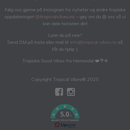
Følg oss gjerne på Instagram for nyheter og andre tropiske
oppdateringer!
@tropicalvibes.no
– gøy om du
@
oss så vi
kan dele historien din!
Lurer du på noe?
Send DM på Insta eller mail til:
info@tropical-vibes.no
så
får du hjelp :)
Tropiske Good Vibes fra Hemsedal ❤️🌴❄
Copyright Tropical Vibes® 2025
5.0
/5
BASERT PÅ 82 STEMMER