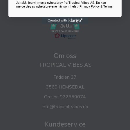
Ja takk, jeg vil motta nyhetsbrev fra Tropical Vibes AS. Du kan
melde deg av nyhetsbrevene når som helst.
Privacy Policy
&
Terms
.
5.0
/5
BASERT PÅ 82 STEMMER
Om oss
TROPICAL VIBES AS
Fridalen 37
3560 HEMSEDAL
Org. nr. 922559074
info@tropical-vibes.no
Kundeservice