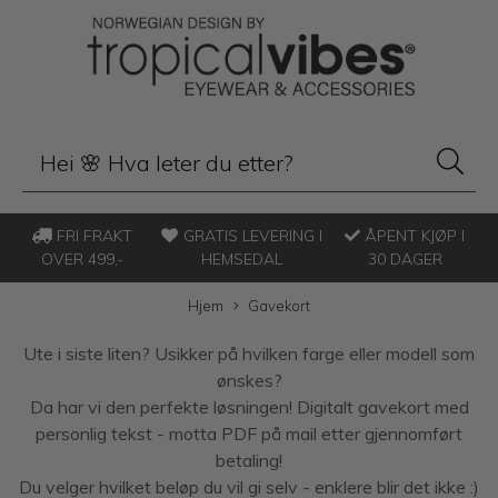
FRI FRAKT
GRATIS LEVERING I
ÅPENT KJØP I
OVER 499,-
HEMSEDAL
30 DAGER
Hjem
Gavekort
Ute i siste liten? Usikker på hvilken farge eller modell som
ønskes?
Da har vi den perfekte løsningen! Digitalt gavekort med
personlig tekst - motta PDF på mail etter gjennomført
betaling!
Du velger hvilket beløp du vil gi selv - enklere blir det ikke :)