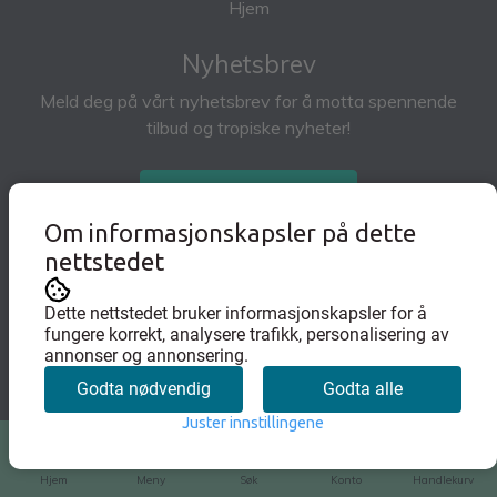
Hjem
Nyhetsbrev
Meld deg på vårt nyhetsbrev for å motta spennende
tilbud og tropiske nyheter!
Abonner på nyhetsbrev
Om informasjonskapsler på dette
nettstedet
Dette nettstedet bruker informasjonskapsler for å
fungere korrekt, analysere trafikk, personalisering av
annonser og annonsering.
Godta nødvendig
Godta alle
Juster innstillingene
0
Hjem
Meny
Søk
Konto
Handlekurv