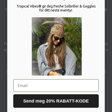
Tropical Vibes® gir deg freshe Solbriller & Goggles
Tropical Vibes® handler om å gjøre det du elsker, leve fullt
for ditt neste eventyr.
ut og følge lidenskapen din. Stol på hjertet ditt og nyt
hvert øyeblikk!
| FOLLOW YOUR PASSION |
Følg oss gjerne på Instagram for nyheter og andre tropiske
oppdateringer!
@tropicalvibes.no
– gøy om du
@
oss så vi
kan dele historien din!
Lurer du på noe?
Send DM på Insta eller mail til:
info@tropical-vibes.no
så
får du hjelp :)
Email
Tropiske Good Vibes fra Hemsedal ❤️🌴❄
Send meg 20% RABATT-KODE
Copyright Tropical Vibes® 2025