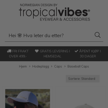
FRI FRAKT
GRATIS LEVERING I
ÅPENT KJØP I
OVER 499,-
HEMSEDAL
30 DAGER
Hjem
Hodeplagg
Caps
Baseball Caps