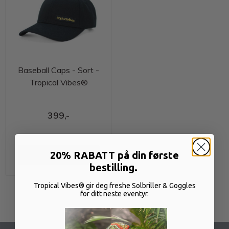
Baseball Caps - Sort -
Tropical Vibes®
399,-
20% RABATT på din første
Kjøp
bestilling.
Tropical Vibes® gir deg freshe Solbriller & Goggles
for ditt neste eventyr.