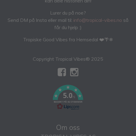
kan dele historien din!
Lurer du på noe?
Send DM på Insta eller mail til:
info@tropical-vibes.no
så
får du hjelp :)
Tropiske Good Vibes fra Hemsedal ❤️🌴❄
Copyright Tropical Vibes® 2025
5.0
/5
BASERT PÅ 82 STEMMER
Om oss