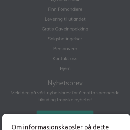
Finn Forhandlere
Levering til utlandet
Gratis Gaveinnpakking
Salgsbetingelser
Personvern
Kontakt oss
Hjem
Nyhetsbrev
Meld deg på vårt nyhetsbrev for å motta spennende
tilbud og tropiske nyheter!
Abonner på nyhetsbrev
Om informasjonskapsler på dette