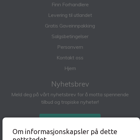
Finn Forhandlere
Levering til utlandet
Gratis Gaveinnpakking
Salgsbetingelser
Personvern
Kontakt oss
Hjem
Nyhetsbrev
Meld deg på vårt nyhetsbrev for å motta spennende
tilbud og tropiske nyheter!
Abonner på nyhetsbrev
Om informasjonskapsler på dette
nettstedet