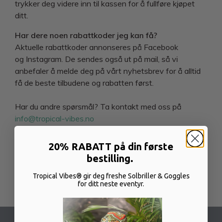
trykker deg videre inn til kassen for å fullføre kjøpet
ditt.
Har dere noen rabattkoder jeg kan få?
Aktuelle rabattkoder annonseres på Facebook
og Instagram. De sendes også ut på mail, så vi
anbefaler å melde deg på vårt nyhetsbrev for å alltid
få de beste tilbudene og rabatten først.
Har du andre spørsmål? Ta kontakt med oss på
info@tropical-vibes.no
20% RABATT på din første
bestilling.
Tropical Vibes® gir deg freshe Solbriller & Goggles
for ditt neste eventyr.