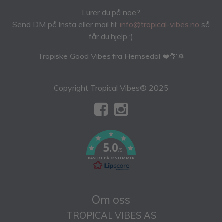
Lurer du på noe?
Send DM på Insta eller mail til:
info@tropical-vibes.no
så
får du hjelp :)
Tropiske Good Vibes fra Hemsedal ❤️🌴❄
Copyright Tropical Vibes® 2025
5.0
/5
BASERT PÅ 82 STEMMER
Om oss
TROPICAL VIBES AS