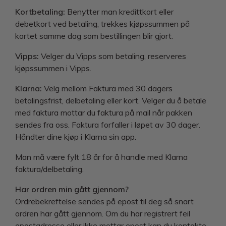
Kortbetaling:
Benytter man kredittkort eller
debetkort ved betaling, trekkes kjøpssummen på
kortet samme dag som bestillingen blir gjort.
Vipps:
Velger du Vipps som betaling, reserveres
kjøpssummen i Vipps.
Klarna:
Velg mellom Faktura med 30 dagers
betalingsfrist, delbetaling eller kort.
Velger du å betale
med faktura mottar du faktura på mail når pakken
sendes fra oss. Faktura forfaller i løpet av 30 dager.
Håndter dine kjøp i Klarna sin app.
Man må være fylt 18 år for å handle med Klarna
faktura/delbetaling.
Har ordren min gått gjennom?
Ordrebekreftelse sendes på epost til deg så snart
ordren har gått gjennom. Om du har registrert feil
epostadresse eller ikke mottar epost kan du kontakte