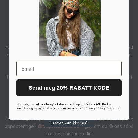
TROPICAL VIBES AS
Do you feel the VIBE?
Tropical Vibes® er en norsk merkevare som holder til i
vakre Hemsedal. Vi lager Goggles, Solbriller og
Accessories til deg som liker å nyte livet! Alt designes med
en touch av
GLAM,
slik at du kan føle deg fresh enten du
er i fjellet eller i byen.
Email
Tropical Vibes® handler om å gjøre det du elsker, leve fullt
ut og følge lidenskapen din. Stol på hjertet ditt og nyt
Send meg 20% RABATT-KODE
hvert øyeblikk!
Ja takk, jeg vil motta nyhetsbrev fra Tropical Vibes AS. Du kan
| FOLLOW YOUR PASSION |
melde deg av nyhetsbrevene når som helst.
Privacy Policy
&
Terms
.
Følg oss gjerne på Instagram for nyheter og andre tropiske
oppdateringer!
@tropicalvibes.no
– gøy om du
@
oss så vi
kan dele historien din!