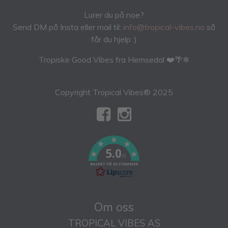
Lurer du på noe?
Send DM på Insta eller mail til:
info@tropical-vibes.no
så
får du hjelp :)
Tropiske Good Vibes fra Hemsedal ❤️🌴❄
Copyright Tropical Vibes® 2025
5.0
/5
BASERT PÅ 82 STEMMER
Om oss
TROPICAL VIBES AS