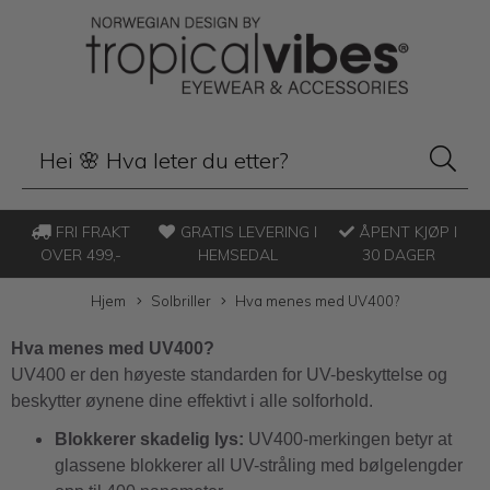
FRI FRAKT
GRATIS LEVERING I
ÅPENT KJØP I
OVER 499,-
HEMSEDAL
30 DAGER
Hjem
Solbriller
Hva menes med UV400?
Hva menes med UV400?
UV400 er den høyeste standarden for UV-beskyttelse og
beskytter øynene dine effektivt i alle solforhold.
Blokkerer skadelig lys:
UV400-merkingen betyr at
glassene blokkerer all UV-stråling med bølgelengder