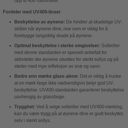
opp til 400 nanometer
Fordeler med UV400-linser
Beskyttelse av øynene:
De hindrer at skadelige UV-
stråler når øynene dine, noe som er viktig for å
forebygge langsiktig skade på øynene.
Optimal beskyttelse i sterke omgivelser:
Solbriller
med denne standarden er spesielt anbefalt for
aktiviteter der øynene utsettes for sterkt sollys og på
steder med mye refleksjon av snø og vann.
Bedre enn mørke glass alene:
Det er viktig å huske
at en mørk farge ikke nødvendigvis betyr god UV-
beskyttelse. UV400-standarden garanterer beskyttelse
uavhengig av glassfarge.
Trygghet:
Ved å velge solbriller med UV400-merking,
kan du være trygg på at øynene dine er godt beskyttet,
selv i sterkt sollys.