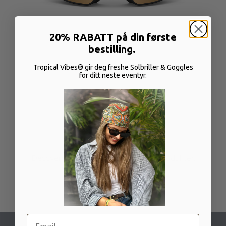
20% RABATT på din første
bestilling.
Tropical Vibes® gir deg freshe Solbriller & Goggles
SE ALLE GOGGLES
for ditt neste eventyr.
Dessverre ble det ikke funnet noen produkter.
Email