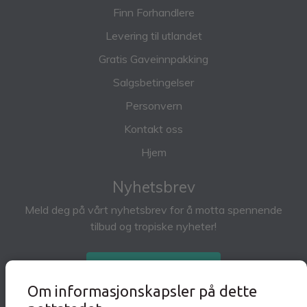
Finn Forhandlere
Levering til utlandet
Gratis Gaveinnpakking
Salgsbetingelser
Personvern
Kontakt oss
Hjem
Nyhetsbrev
Meld deg på vårt nyhetsbrev for å motta spennende
tilbud og tropiske nyheter!
Abonner på nyhetsbrev
Om informasjonskapsler på dette