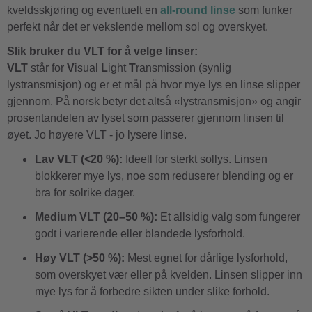
kveldsskjøring og eventuelt en
all-round linse
som funker
perfekt når det er vekslende mellom sol og overskyet.
Slik bruker du VLT for å velge linser:
VLT
står for
V
isual
L
ight
T
ransmission (synlig
lystransmisjon) og er et mål på hvor mye lys en linse slipper
gjennom. På norsk betyr det altså «lystransmisjon» og angir
prosentandelen av lyset som passerer gjennom linsen til
øyet. Jo høyere VLT - jo lysere linse.
Lav VLT (<20 %):
Ideell for sterkt sollys. Linsen
blokkerer mye lys, noe som reduserer blending og er
bra for solrike dager.
Medium VLT (20–50 %):
Et allsidig valg som fungerer
godt i varierende eller blandede lysforhold.
Høy VLT (>50 %):
Mest egnet for dårlige lysforhold,
som overskyet vær eller på kvelden. Linsen slipper inn
mye lys for å forbedre sikten under slike forhold.