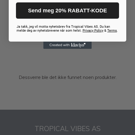
Send meg 20% RABATT-KODE
OVERSIKT OVER ALLE LINSER
Ja takk, jeg vil motta nyhetsbrev fra Tropical Vibes AS. Du kan
melde deg av nyhetsbrevene når som helst.
Privacy Policy
&
Terms
.
Dessverre ble det ikke funnet noen produkter.
TROPICAL VIBES AS