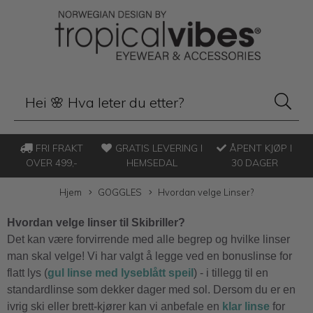
FRI FRAKT
GRATIS LEVERING I
ÅPENT KJØP I
OVER 499,-
HEMSEDAL
30 DAGER
Hjem
GOGGLES
Hvordan velge Linser?
Hvordan velge linser til Skibriller?
Det kan være forvirrende med alle begrep og hvilke linser
man skal velge! Vi har valgt å legge ved en bonuslinse for
flatt lys (
gul linse med lyseblått speil
) - i tillegg til en
standardlinse som dekker dager med sol. Dersom du er en
ivrig ski eller brett-kjører kan vi anbefale en
klar linse
for