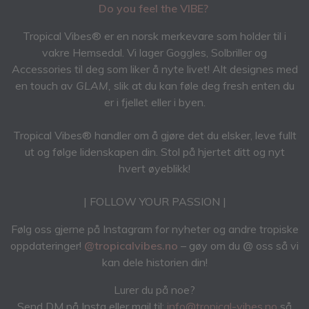
Do you feel the VIBE?
Tropical Vibes® er en norsk merkevare som holder til i
vakre Hemsedal. Vi lager Goggles, Solbriller og
Accessories til deg som liker å nyte livet! Alt designes med
en touch av
GLAM,
slik at du kan føle deg fresh enten du
er i fjellet eller i byen.
Tropical Vibes® handler om å gjøre det du elsker, leve fullt
ut og følge lidenskapen din. Stol på hjertet ditt og nyt
hvert øyeblikk!
| FOLLOW YOUR PASSION |
Følg oss gjerne på Instagram for nyheter og andre tropiske
oppdateringer!
@tropicalvibes.no
– gøy om du
@
oss så vi
kan dele historien din!
Lurer du på noe?
Send DM på Insta eller mail til:
info@tropical-vibes.no
så