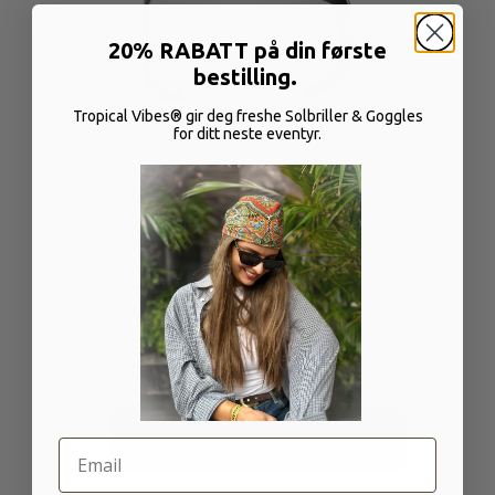
20% RABATT på din første
bestilling.
Tropical Vibes® gir deg freshe Solbriller & Goggles
for ditt neste eventyr.
Klar Linse | Tåke & Kveldskjøring
VLT: 92%
Helt klar linse
Ingen coating
Email