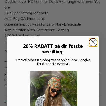
Double Layer PC Lens for Quick Exchange wherever You
are
10 Super Strong Magnets
Anti-Fog CA Inner Lens
Superior Impact Resistance & Non-Breakable
Anti-Scratch with Permanent Coating
100% UV Protection
Full REVO Mirror
20% RABATT på din første
Made in China
bestilling.
Tropical Vibes® gir deg freshe Solbriller & Goggles
**VLT = Visible Light Transmission
for ditt neste eventyr.
the amount of light that can travel through the lens to
your eyes. VLT is measured in percentage units - a higher
percentage means more light can pass through the lens,
and a lower percentage means less light can do so.
PRODUKTOMTALER