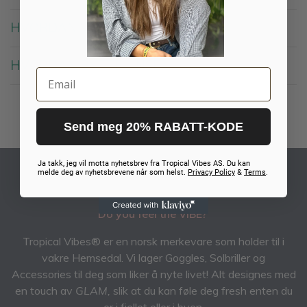
HVORDAN VELGE LINSE?
HVORDAN BYTTE LINSE?
Email
Send meg 20% RABATT-KODE
Ja takk, jeg vil motta nyhetsbrev fra Tropical Vibes AS. Du kan
melde deg av nyhetsbrevene når som helst.
Privacy Policy
&
Terms
.
TROPICAL VIBES AS
Do you feel the VIBE?
Tropical Vibes® er en norsk merkevare som holder til i
vakre Hemsedal. Vi lager Goggles, Solbriller og
Accessories til deg som liker å nyte livet! Alt designes med
en touch av
GLAM,
slik at du kan føle deg fresh enten du