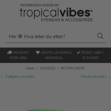
FRI FRAKT
GRATIS LEVERING I
ÅPENT KJØP I
OVER 499,-
HEMSEDAL
30 DAGER
Hjem
GOGGLES
EKSTRA LINSER
← Tidligere produkt
Neste produkt →