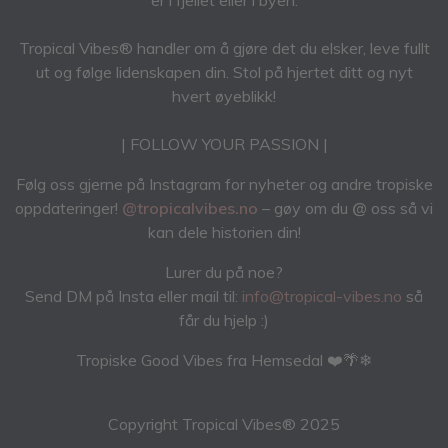
er i fjellet eller i byen.
Tropical Vibes® handler om å gjøre det du elsker, leve fullt
ut og følge lidenskapen din. Stol på hjertet ditt og nyt
hvert øyeblikk!
| FOLLOW YOUR PASSION |
Følg oss gjerne på Instagram for nyheter og andre tropiske
oppdateringer!
@tropicalvibes.no
– gøy om du
@
oss så vi
kan dele historien din!
Lurer du på noe?
Send DM på Insta eller mail til:
info@tropical-vibes.no
så
får du hjelp :)
Tropiske Good Vibes fra Hemsedal ❤️🌴❄
Copyright Tropical Vibes® 2025