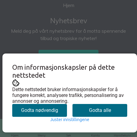
Hjem
Nyhetsbrev
Meld deg på vårt nyhetsbrev for å motta spennende
tilbud og tropiske nyheter!
Abonner på nyhetsbrev
Om informasjonskapsler på dette
nettstedet
Dette nettstedet bruker informasjonskapsler for å
fungere korrekt, analysere trafikk, personalisering av
annonser og annonsering.
Godta nødvendig
Godta alle
Juster innstillingene
0
Hjem
Meny
Søk
Konto
Handlekurv