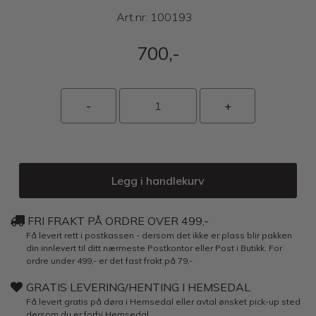
Art.nr:
100193
700,-
Legg i handlekurv
FRI FRAKT PÅ ORDRE OVER 499,-
Få levert rett i postkassen - dersom det ikke er plass blir pakken
din innlevert til ditt nærmeste Postkontor eller Post i Butikk. For
ordre under 499,- er det fast frakt på 79,-
GRATIS LEVERING/HENTING I HEMSEDAL
Få levert gratis på døra i Hemsedal eller avtal ønsket pick-up sted
dersom du er forbi Hemsedal.