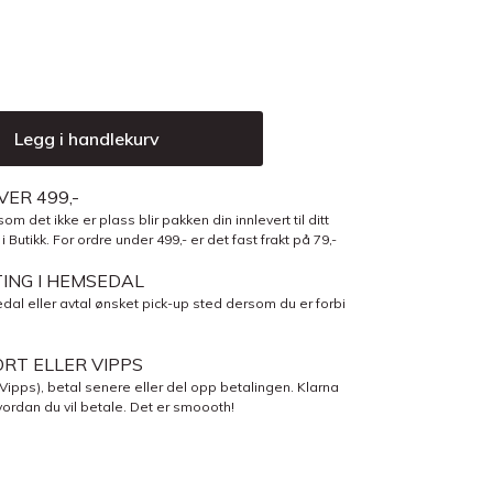
Legg i handlekurv
VER 499,-
om det ikke er plass blir pakken din innlevert til ditt
Butikk. For ordre under 499,- er det fast frakt på 79,-
TING I HEMSEDAL
dal eller avtal ønsket pick-up sted dersom du er forbi
RT ELLER VIPPS
 Vipps), betal senere eller del opp betalingen. Klarna
ordan du vil betale. Det er smoooth!