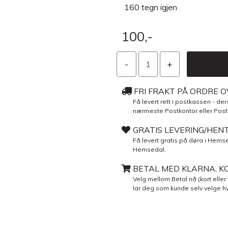
160
tegn igjen
100,-
FRI FRAKT PÅ ORDRE O
Få levert rett i postkassen - ders
nærmeste Postkontor eller Post i 
GRATIS LEVERING/HEN
Få levert gratis på døra i Hemse
Hemsedal.
BETAL MED KLARNA, KO
Velg mellom Betal nå (kort eller
lar deg som kunde selv velge hv