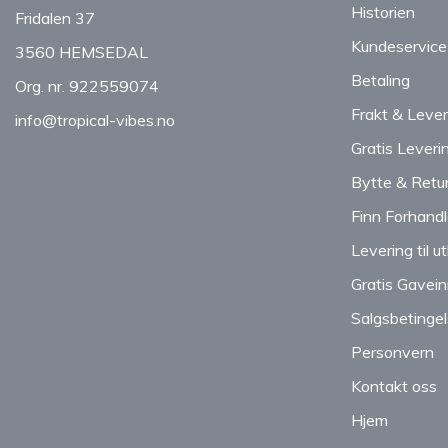
Historien
Fridalen 37
Kundeservice
3560 HEMSEDAL
Betaling
Org. nr. 922559074
Frakt & Lever
info@tropical-vibes.no
Gratis Leveri
Bytte & Retu
Finn Forhandl
Levering til u
Gratis Gavei
Salgsbetingel
Personvern
Kontakt oss
Hjem