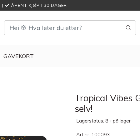
L
|
ÅPENT KJØP I 30 DAGER
GAVEKORT
Tropical Vibes 
selv!
Lagerstatus: 8+ på lager
Art.nr:
100093