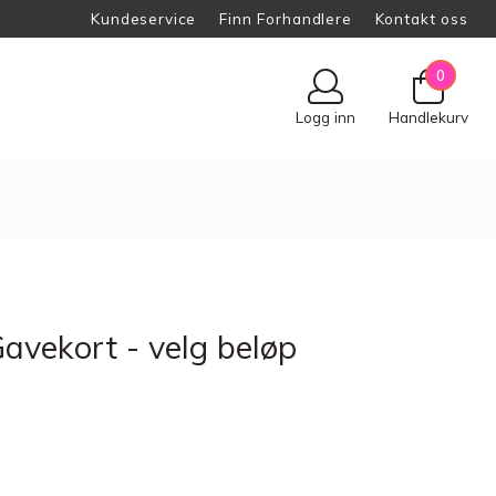
Kundeservice
Finn Forhandlere
Kontakt oss
0
Logg inn
Handlekurv
Gavekort - velg beløp