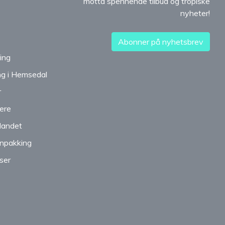
motta spennende tilbud og tropiske
nyheter!
Abonner på nyhetsbrev
ing
ng i Hemsedal
r
ere
tlandet
nnpakking
ser