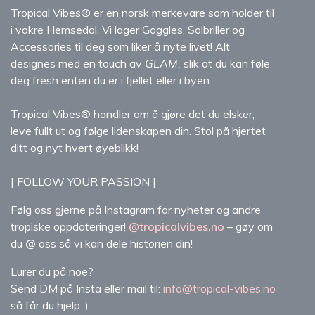
Tropical Vibes® er en norsk merkevare som holder til
i vakre Hemsedal. Vi lager Goggles, Solbriller og
Accessories til deg som liker å nyte livet! Alt
designes med en touch av
GLAM,
slik at du kan føle
deg fresh enten du er i fjellet eller i byen.
Tropical Vibes® handler om å gjøre det du elsker,
leve fullt ut og følge lidenskapen din. Stol på hjertet
ditt og nyt hvert øyeblikk!
| FOLLOW YOUR PASSION |
Følg oss gjerne på Instagram for nyheter og andre
tropiske oppdateringer!
@tropicalvibes.no
– gøy om
du
@
oss så vi kan dele historien din!
Lurer du på noe?
Send DM på Insta eller mail til:
info@tropical-vibes.no
så får du hjelp :)