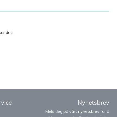
er det.
vice
Nyhetsbrev
Meld deg på vårt nyhetsbrev for å