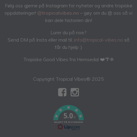
Følg oss gjerne på Instagram for nyheter og andre tropiske
oppdateringer!
@tropicalvibes.no
– gøy om du
@
oss så vi
kan dele historien din!
Lurer du på noe?
Send DM på Insta eller mail til:
info@tropical-vibes.no
så
får du hjelp :)
Tropiske Good Vibes fra Hemsedal ❤️🌴❄
Copyright Tropical Vibes® 2025
5.0
/5
BASERT PÅ 82 STEMMER