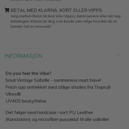
BETAL MED KLARNA, KORT ELLER VIPPS
Velg mellom Betal nå (kort eller Vipps), betal senere eller del opp
betalingen. Klarna lar deg som kunde selv velge hvordan du vil
betale. Det er smoooth!
INFORMASJON
Do you feel the Vibe?
Smal Vintage Solbrille - summerens must have!
Fresh opp antrekket med stilige shades fra Tropical
Vibes®
UV400 beskyttelse.
Det følger med hardcase i sort PU Leather
(Kunstskinn) og microfiber pusseklut til alle solbriller