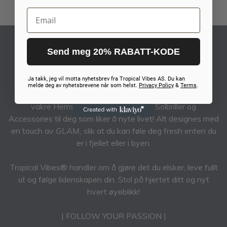
Email
Send meg 20% RABATT-KODE
TROPICAL VIBES AS
Do you feel the VIBE?
Ja takk, jeg vil motta nyhetsbrev fra Tropical Vibes AS. Du kan
melde deg av nyhetsbrevene når som helst.
Privacy Policy
&
Terms
.
Tropical Vibes® er en norsk merkevare som holder til i
vakre Hemsedal. Vi lager Goggles, Solbriller og
Accessories til deg som liker å nyte livet! Alt designes med
en touch av
GLAM,
slik at du kan føle deg fresh enten du
er i fjellet eller i byen.
Tropical Vibes® handler om å gjøre det du elsker, leve fullt
ut og følge lidenskapen din. Stol på hjertet ditt og nyt
hvert øyeblikk!
| FOLLOW YOUR PASSION |