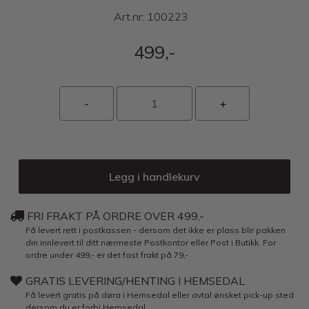
Art.nr:
100223
499,-
Legg i handlekurv
FRI FRAKT PÅ ORDRE OVER 499,-
Få levert rett i postkassen - dersom det ikke er plass blir pakken
din innlevert til ditt nærmeste Postkontor eller Post i Butikk. For
ordre under 499,- er det fast frakt på 79,-
GRATIS LEVERING/HENTING I HEMSEDAL
Få levert gratis på døra i Hemsedal eller avtal ønsket pick-up sted
dersom du er forbi Hemsedal.