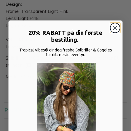
Design:
Frame: Transparent Light Pink
Lens: Light Pink
Logo in Gold
20% RABATT på din første
Vekt: 33 gram
bestilling.
Linsekategori: 1 (overskyet)
Tropical Vibes® gir deg freshe Solbriller & Goggles
for ditt neste eventyr.
Solbrillene er CE godkjent (Testet og godkjent etter EU
standard (EN ISO 12312-1:2013+A1:2015)
Made in China
PRODUKTOMTALER