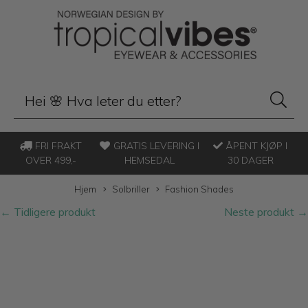
FRI FRAKT
GRATIS LEVERING I
ÅPENT KJØP I
OVER 499,-
HEMSEDAL
30 DAGER
Hjem
Solbriller
Fashion Shades
← Tidligere produkt
Neste produkt →