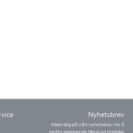
vice
Nyhetsbrev
Meld deg på vårt nyhetsbrev for å
motta spennende tilbud og tropiske