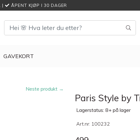
L
|
ÅPENT KJØP I 30 DAGER
GAVEKORT
Neste produkt →
Paris Style by 
Lagerstatus: 8+ på lager
Art.nr:
100232
499,-