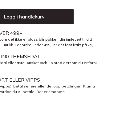
Legg i handlekurv
VER 499,-
om det ikke er plass blir pakken din innlevert til ditt
Butikk. For ordre under 499,- er det fast frakt på 79,-
TING I HEMSEDAL
dal eller avtal ønsket pick-up sted dersom du er forbi
RT ELLER VIPPS
 Vipps), betal senere eller del opp betalingen. Klarna
ordan du vil betale. Det er smoooth!