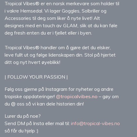
Tropical Vibes® er en norsk merkevare som holder til
i vakre Hemsedal. Vi lager Goggles, Solbriller og
Accessories til deg som liker å nyte livet! Alt
designes med en touch av
GLAM,
slik at du kan føle
deg fresh enten du er i fjellet eller i byen.
Tropical Vibes® handler om å gjøre det du elsker,
leve fullt ut og følge lidenskapen din. Stol på hjertet
ditt og nyt hvert øyeblikk!
| FOLLOW YOUR PASSION |
Følg oss gjerne på Instagram for nyheter og andre
tropiske oppdateringer!
@tropicalvibes.no
– gøy om
du
@
oss så vi kan dele historien din!
Lurer du på noe?
Send DM på Insta eller mail til:
info@tropical-vibes.no
så får du hjelp :)