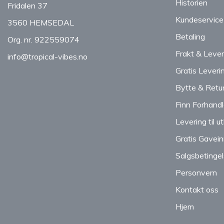
Historien
Fridalen 37
Kundeservice
3560 HEMSEDAL
Betaling
Org. nr. 922559074
Frakt & Lever
info@tropical-vibes.no
Gratis Leveri
Bytte & Retu
Finn Forhandl
Levering til u
Gratis Gavei
Salgsbetingel
Personvern
Kontakt oss
Hjem