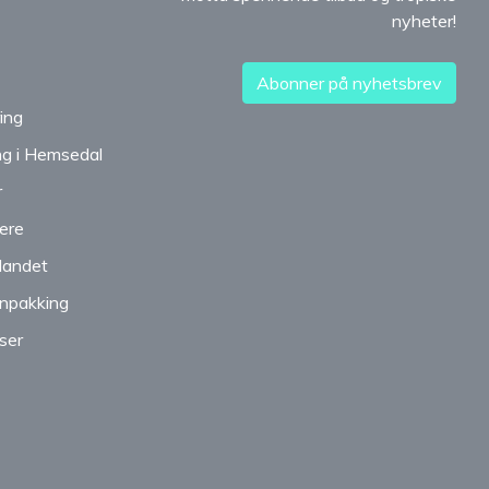
nyheter!
Abonner på nyhetsbrev
ing
ng i Hemsedal
r
ere
tlandet
nnpakking
ser