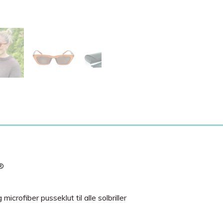
s®
crofiber pusseklut til alle solbriller