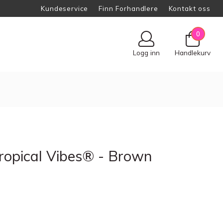
Kundeservice
Finn Forhandlere
Kontakt oss
0
Logg inn
Handlekurv
Tropical Vibes® - Brown