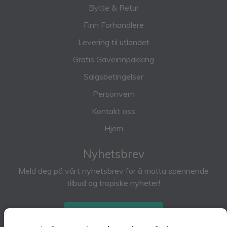
Bytte & Retur
Finn Forhandlere
Levering til utlandet
Gratis Gaveinnpakking
Salgsbetingelser
Personvern
Kontakt oss
Hjem
Nyhetsbrev
Meld deg på vårt nyhetsbrev for å motta spennende
tilbud og tropiske nyheter!
Abonner på nyhetsbrev