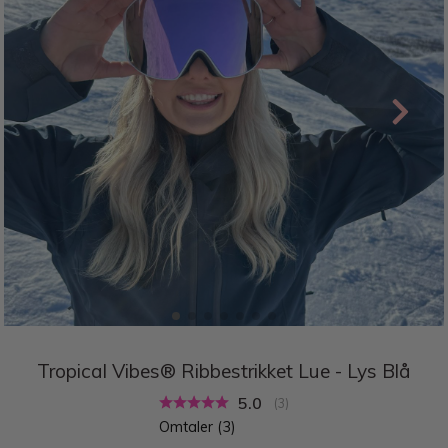
Tropical Vibes® Ribbestrikket Lue - Lys Blå
Gjennomsnittskarakter:
5.0
(
stemmer:
3
)
Omtaler (
3
)