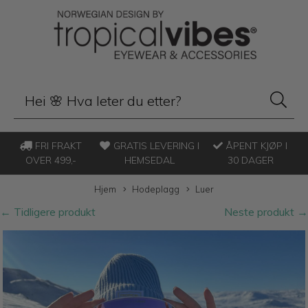
FRI FRAKT
GRATIS LEVERING I
ÅPENT KJØP I
OVER 499,-
HEMSEDAL
30 DAGER
Hjem
Hodeplagg
Luer
← Tidligere produkt
Neste produkt →