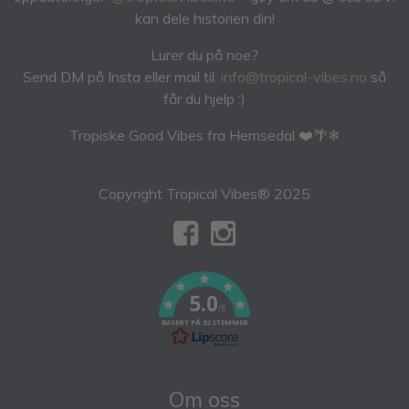
kan dele historien din!
Lurer du på noe?
Send DM på Insta eller mail til:
info@tropical-vibes.no
så
får du hjelp :)
Tropiske Good Vibes fra Hemsedal ❤️🌴❄
Copyright Tropical Vibes® 2025
5.0
/5
BASERT PÅ 82 STEMMER
Om oss