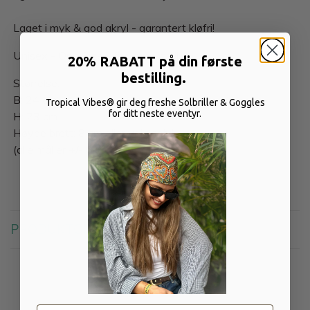
Laget i myk & god akryl - garantert kløfri!
Unisex - One Size - fits almost all
20% RABATT på din første
bestilling.
Størrelse:
B: 24 cm
Tropical Vibes® gir deg freshe Solbriller & Goggles
for ditt neste eventyr.
H: 23 cm
Høyde brett: 8 cm eller velg selv!
(alle mål er +/- 0.5 cm)
PRODUKTOMTALER