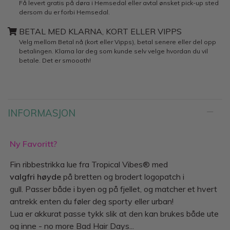
Få levert gratis på døra i Hemsedal eller avtal ønsket pick-up sted
dersom du er forbi Hemsedal.
BETAL MED KLARNA, KORT ELLER VIPPS
Velg mellom Betal nå (kort eller Vipps), betal senere eller del opp
betalingen. Klarna lar deg som kunde selv velge hvordan du vil
betale. Det er smoooth!
INFORMASJON
Ny Favoritt?
Fin ribbestrikka lue fra Tropical Vibes® med
valgfri høyde
på bretten og brodert logopatch i
gull. Passer både i byen og på fjellet, og matcher et hvert
antrekk enten du føler deg sporty eller urban!
Lua er akkurat passe tykk slik at den kan brukes både ute
og inne - no more Bad Hair Days...