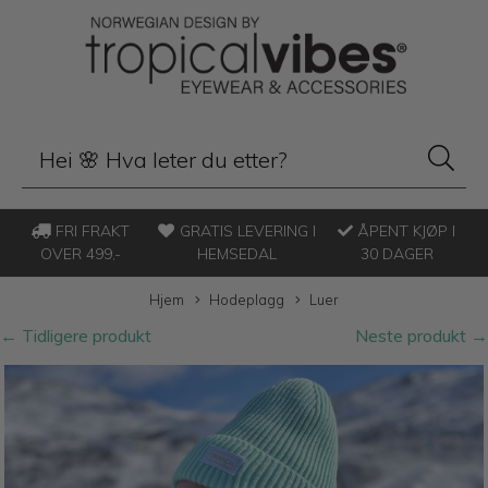
FRI FRAKT
GRATIS LEVERING I
ÅPENT KJØP I
OVER 499,-
HEMSEDAL
30 DAGER
Hjem
Hodeplagg
Luer
← Tidligere produkt
Neste produkt →