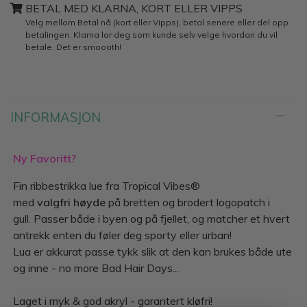
BETAL MED KLARNA, KORT ELLER VIPPS
Velg mellom Betal nå (kort eller Vipps), betal senere eller del opp
betalingen. Klarna lar deg som kunde selv velge hvordan du vil
betale. Det er smoooth!
INFORMASJON
Ny Favoritt?
Fin ribbestrikka lue fra Tropical Vibes®
med
valgfri høyde
på bretten og brodert logopatch i
gull. Passer både i byen og på fjellet, og matcher et hvert
antrekk enten du føler deg sporty eller urban!
Lua er akkurat passe tykk slik at den kan brukes både ute
og inne - no more Bad Hair Days...
Laget i myk & god akryl - garantert kløfri!