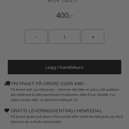
Art.nr:
100117
400,-
Legg i handlekurv
FRI FRAKT PÅ ORDRE OVER 499,-
Få levert rett i postkassen - dersom det ikke er plass blir pakken
din innlevert til ditt nærmeste Postkontor eller Post i Butikk. For
ordre under 499,- er det fast frakt på 79,-
GRATIS LEVERING/HENTING I HEMSEDAL
Få levert gratis på døra i Hemsedal eller avtal ønsket pick-up sted
dersom du er forbi Hemsedal.