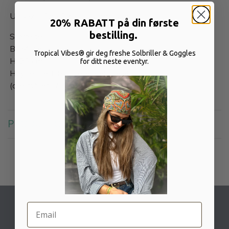
Unisex - One Size - fits almost all
20% RABATT på din første
bestilling.
Størrelse:
B: 24 cm
Tropical Vibes® gir deg freshe Solbriller & Goggles
H: 23 cm
for ditt neste eventyr.
Høyde brett: 8 cm eller velg selv!
(alle mål er +/- 0.5 cm)
PRODUKTOMTALER
Email
TROPICAL VIBES AS