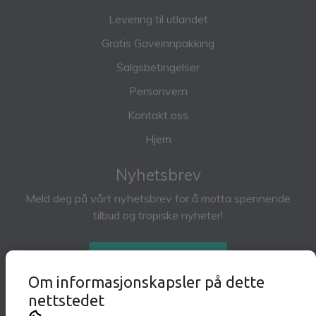
Levering til utlandet
Gratis Gaveinnpakking
Salgsbetingelser
Personvern
Kontakt oss
Hjem
Nyhetsbrev
Meld deg på vårt nyhetsbrev for å motta spennende
tilbud og tropiske nyheter!
Abonner på nyhetsbrev
Om informasjonskapsler på dette
nettstedet