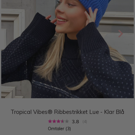
Tropical Vibes® Ribbestrikket Lue - Klar Blå
Gjennomsnittskarakter:
3.8
(
stemmer:
4
)
Omtaler (
3
)