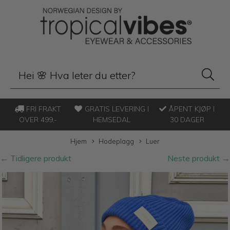
FRI FRAKT
GRATIS LEVERING I
ÅPENT KJØP I
OVER 499,-
HEMSEDAL
30 DAGER
Hjem
Hodeplagg
Luer
← Tidligere produkt
Neste produkt →