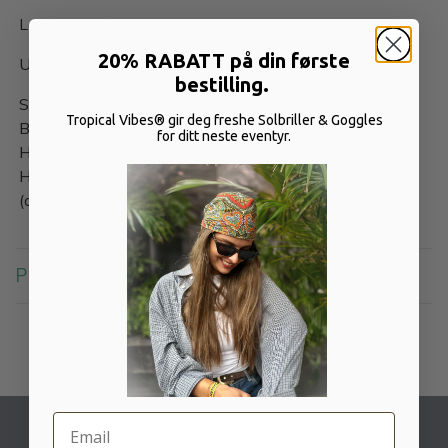
Laget i myk & god akryl - garantert kløfri!
20% RABATT på din første
Unisex - One Size - fits almost all
bestilling.
Størrelse:
Tropical Vibes® gir deg freshe Solbriller & Goggles
B: 24 cm
for ditt neste eventyr.
H: 23 cm
Høyde brett: 8 cm eller velg selv!
(alle mål er +/- 0.5 cm)
PRODUKTOMTALER
Email