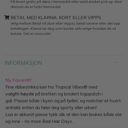
Få levert gratis på døra i Hemsedal eller avtal ønsket pick-up sted
dersom du er forbi Hemsedal.
BETAL MED KLARNA, KORT ELLER VIPPS
Velg mellom Betal nå (kort eller Vipps), betal senere eller del opp
betalingen. Klarna lar deg som kunde selv velge hvordan du vil
betale. Det er smoooth!
INFORMASJON
Ny Favoritt?
Fine ribbestrikka luer fra Tropical Vibes® med
valgfri høyde
på bretten og brodert logopatch i
gull. Passer både i byen og på fjellet, og matcher et hvert
antrekk enten du føler deg sporty eller urban!
Lua er akkurat passe tykk slik at den kan brukes både ute
og inne - no more Bad Hair Days...