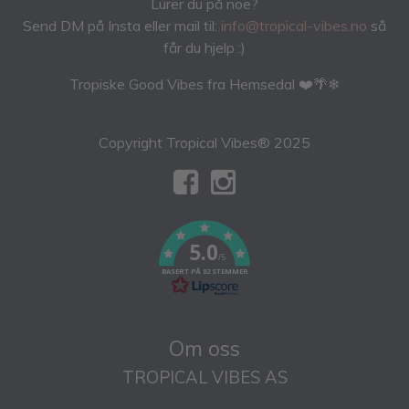
Lurer du på noe?
Send DM på Insta eller mail til:
info@tropical-vibes.no
så
får du hjelp :)
Tropiske Good Vibes fra Hemsedal ❤️🌴❄
Copyright Tropical Vibes® 2025
5.0
/5
BASERT PÅ 82 STEMMER
Om oss
TROPICAL VIBES AS